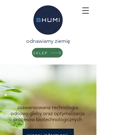
odnawiamy ziemię
SKLEP
zaawansowana technologia
odnowy gleby oraz optymalizacja
procesów biotechnologicznych