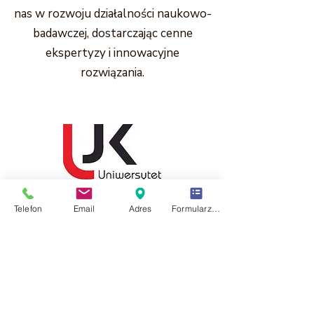
nas w rozwoju działalności naukowo-
badawczej, dostarczając cenne
ekspertyzy i innowacyjne
rozwiązania.
Telefon
Email
Adres
Formularz kontaktowy
Nasze partnerstwo z Uniwersytetem
Jana Kochanowskiego w Kielcach opiera
się na wymianie specjalistycznej wiedzy i
doświadczenia, która ma kluczowe
znaczenie dla podnoszenia efektywności